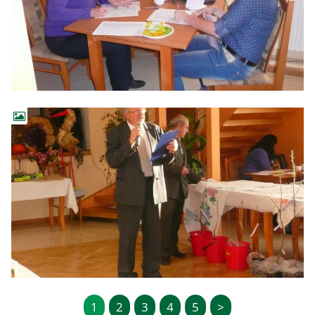
1
2
3
4
5
>