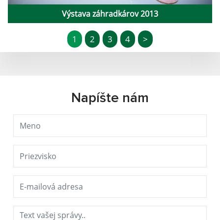
Výstava záhradkárov 2013
1
2
3
4
>
Napíšte nám