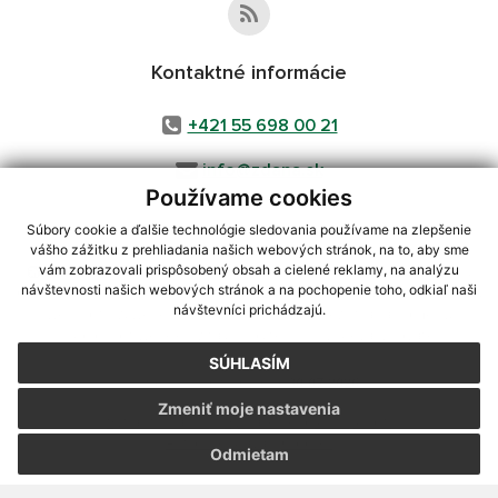
Kontaktné informácie
+421 55 698 00 21
info@zdana.sk
Používame cookies
Súbory cookie a ďalšie technológie sledovania používame na zlepšenie
vášho zážitku z prehliadania našich webových stránok, na to, aby sme
využite možnosť získavania aktuálnych informácií s využitím RSS
,
vám zobrazovali prispôsobený obsah a cielené reklamy, na analýzu
návštevnosti našich webových stránok a na pochopenie toho, odkiaľ naši
CMS systém (redakčný) systém ECHELON 2,
Mapa stránok
,
web portál
,
návštevníci prichádzajú.
webhosting
,
webex.digital, s.r.o.
,
domény
,
registrácia domény
,
spoločnosť webex.digital, s.r.o.
,
technický prevádzkovateľ
SÚHLASÍM
Posledná aktualizácia:
30.07.2026
Zmeniť moje nastavenia
Vytlačiť stránku
|
Vyhlásenie o prístupnosti
Autorské práva
|
Cookies
Odmietam