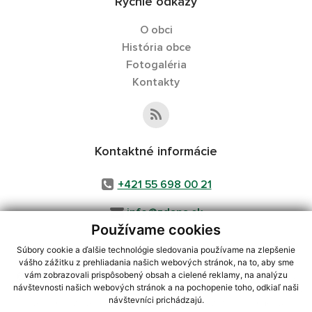
Rýchle odkazy
O obci
História obce
Fotogaléria
Kontakty
Kontaktné informácie
+421 55 698 00 21
info@zdana.sk
Používame cookies
Súbory cookie a ďalšie technológie sledovania používame na zlepšenie
vášho zážitku z prehliadania našich webových stránok, na to, aby sme
využite možnosť získavania aktuálnych informácií s využitím RSS
,
vám zobrazovali prispôsobený obsah a cielené reklamy, na analýzu
návštevnosti našich webových stránok a na pochopenie toho, odkiaľ naši
CMS systém (redakčný) systém ECHELON 2,
Mapa stránok
,
web portál
,
návštevníci prichádzajú.
webhosting
,
webex.digital, s.r.o.
,
domény
,
registrácia domény
,