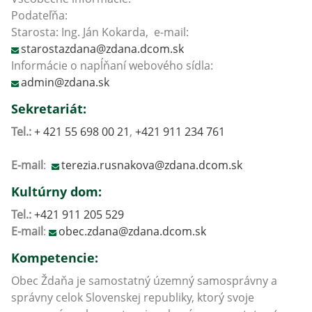
Podateľňa:
Starosta: Ing. Ján Kokarda, e-mail:
starostazdana@zdana.dcom.sk
Informácie o napĺňaní webového sídla:
admin@zdana.sk
Sekretariát:
Tel.:
+ 421 55 698 00 21
,
+421 911 234 761
E-mail
:
terezia.rusnakova@zdana.dcom.sk
Kultúrny dom:
Tel.:
+421 911 205 529
E-mail
:
obec.zdana@zdana.dcom.sk
Kompetencie:
Obec Ždaňa je samostatný územný samosprávny a
správny celok Slovenskej republiky, ktorý svoje