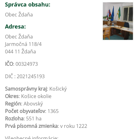
Správca obsahu:
Obec Ždaňa
Adresa:
Obec Ždaňa
Jarmočná 118/4
044 11 Ždaňa
IČO
: 00324973
DIČ : 2021245193
Samosprávny kraj
: Košický
Okres
: Košice okolie
Región
: Abovský
Počet obyvateľov
: 1365
Rozloha
: 551 ha
Prvá písomná zmienka
: v roku 1222
Všeobecné informácie: