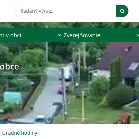
Hľadaný výraz...
ot v obci
Zverejňovanie
 obce
Úradné hodiny