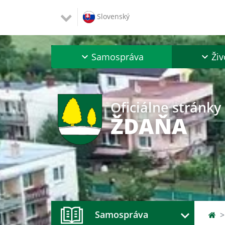
Slovenský
Samospráva
Živ
Oficiálne stránky
ŽDAŇA
Samospráva