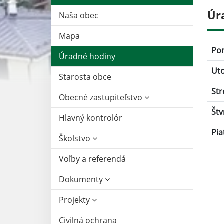
Úr
Naša obec
Mapa
Po
Úradné hodiny
Ut
Starosta obce
Str
Obecné zastupiteľstvo
Štv
Hlavný kontrolór
Pia
Školstvo
Voľby a referendá
Dokumenty
Projekty
Civilná ochrana